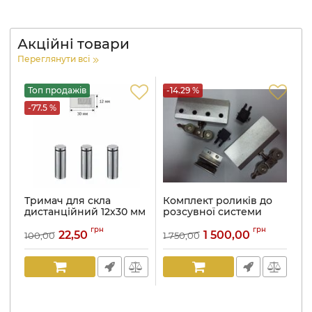
Акційні товари
Переглянути всі
Топ продажів
-14.29 %
-
-77.5 %
Тримач для скла
Комплект роликів до
К
дистанційний 12х30 мм
розсувної системи
7
нержавіюча сталь
Артикул:
SD-A20
Ар
грн
грн
22,50
1 500,00
100,00
1 750,00
27
Артикул:
816