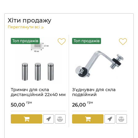
Хіти продажу
Переглянути всі
Топ продажів
Топ продажів
Т
-
Тримач для скла
З'єднувач для скла
Т
дистанційний 22x40 мм
подвійний
д
нержавіюча сталь
н
Артикул:
836
грн
грн
50,00
26,00
10
Артикул:
816
Ар