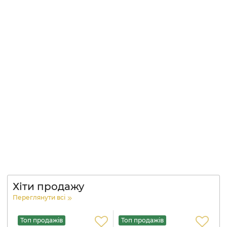
Хіти продажу
Переглянути всі
Топ продажів
Топ продажів
Т