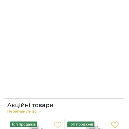
Акційні товари
Переглянути всі
Топ продажів
Топ продажів
Т