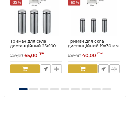
-35 %
-60 %
-
Тримач для скла
Тримач для скла
Т
дистанційний 25х100
дистанційний 19х30 мм
д
мм нержавіюча сталь
нержавіюча сталь
н
грн
грн
65,00
40,00
100,00
100,00
10
Артикул:
816
Артикул:
816
Ар