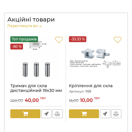
Акційні товари
Переглянути всі
Топ продажів
-33.33 %
Т
-60 %
-
Тримач для скла
Кріплення для скла
Т
дистанційний 19х30 мм
д
Артикул:
705
нержавіюча сталь
м
грн
грн
40,00
10,00
100,00
15,00
10
Артикул:
816
Ар