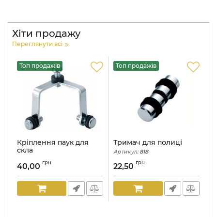
Хіти продажу
Переглянути всі
Топ продажів
Топ продажів
Т
-
Кріплення паук для
Тримач для полиці
Т
скла
д
Артикул:
818
н
Артикул:
837
грн
грн
40,00
22,50
10
Ар